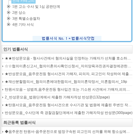
전체 카테고리
1편 고소·수사 및 1심 공판단계
2편 상소
3편 특별소송절차
4편 기타 서식
인기 법률서식
★★반성문모음 - 형사사건에서 혐의사실을 인정하는 가해자가 선처를 호소하며 제출작성하는 반성문2
☆☆협의이혼신고서_협의이혼의사확인신청서_자의양육과친권자결정에관한협의서_22p
★반성문모음_음주운전등 형사사건의 가해자, 피의자, 피고인이 작성하여 제출하는 반성문모음(380page)
★재산분할합의서_협의이혼에대한합의서_협의이혼약정서_이혼합의서_19p
탄원서모음 – 성범죄,음주운전등 형사입건 또는 기소된 사건에서 가해자,피의자,피고인을 위하여 선처를 호소하는 내용(지인분들 작성)
2_반성문모음_법원단계에서 제출한 가해자작성 반성문(132page)
★탄원서모음_음주운전등 형사사건으로 수사기관 및 법원에 제출된 주변인 작성 선처호소 탄원서(208page)
반성문모음_수사단계 즉 경찰검찰단계에서 제출한 가해자작성 반성문(300page)
최근등록 법률서식
◆음주운전 탄원서-음주운전으로 법정구속된 피고인의 선처를 위해 항소심에서 제출하는 탄원서(45page)