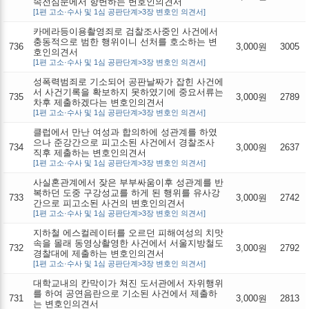
속전심문에서 항변하는 변호인의견서
[1편 고소·수사 및 1심 공판단계>3장 변호인 의견서]
카메라등이용촬영죄로 검찰조사중인 사건에서
충동적으로 범한 행위이니 선처를 호소하는 변
736
3,000원
3005
호인의견서
[1편 고소·수사 및 1심 공판단계>3장 변호인 의견서]
성폭력범죄로 기소되어 공판날짜가 잡힌 사건에
서 사건기록을 확보하지 못하였기에 중요서류는
735
3,000원
2789
차후 제출하겠다는 변호인의견서
[1편 고소·수사 및 1심 공판단계>3장 변호인 의견서]
클럽에서 만난 여성과 합의하에 성관계를 하였
으나 준강간으로 피고소된 사건에서 경찰조사
734
3,000원
2637
직후 제출하는 변호인의견서
[1편 고소·수사 및 1심 공판단계>3장 변호인 의견서]
사실혼관계에서 잦은 부부싸움이후 성관계를 반
복하던 도중 구강성교를 하게 된 행위를 유사강
733
3,000원
2742
간으로 피고소된 사건의 변호인의견서
[1편 고소·수사 및 1심 공판단계>3장 변호인 의견서]
지하철 에스컬레이터를 오르던 피해여성의 치맛
속을 몰래 동영상촬영한 사건에서 서울지방철도
732
3,000원
2792
경찰대에 제출하는 변호인의견서
[1편 고소·수사 및 1심 공판단계>3장 변호인 의견서]
대학교내의 칸막이가 쳐진 도서관에서 자위행위
를 하여 공연음란으로 기소된 사건에서 제출하
731
3,000원
2813
는 변호인의견서