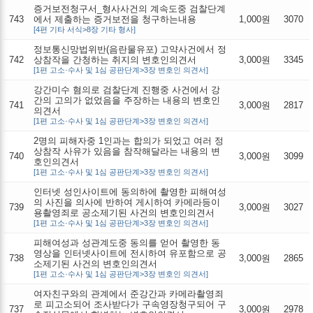
증거보전청구서_형사사건의 계속도중 검찰단계
743
에서 제출하는 증거보전을 청구하는내용
1,000원
3070
[4편 기타 서식>8장 기타 형사]
정보통신망법위반(음란물유포) 고약사건에서 정
742
상참작을 간청하는 취지의 변호인의견서
3,000원
3345
[1편 고소·수사 및 1심 공판단계>3장 변호인 의견서]
강간미수 혐의로 검찰단계 진행중 사건에서 강
간의 고의가 없었음을 주장하는 내용의 변호인
741
3,000원
2817
의견서
[1편 고소·수사 및 1심 공판단계>3장 변호인 의견서]
2명의 피해자중 1인과는 합의가 되었고 여러 정
상참작 사유가 있음을 참작해달라는 내용의 변
740
3,000원
3099
호인의견서
[1편 고소·수사 및 1심 공판단계>3장 변호인 의견서]
인터넷 성인사이트에 동의하에 촬영한 피해여성
의 사진을 의사에 반하여 게시하여 카메라등이
739
3,000원
3027
용촬영죄로 공소제기된 사건의 변호인의견서
[1편 고소·수사 및 1심 공판단계>3장 변호인 의견서]
피해여성과 성관계도중 동의를 얻어 촬영한 동
영상을 인터넷사이트에 전시하여 유포함으로 공
738
3,000원
2865
소제기된 사건의 변호인의견서
[1편 고소·수사 및 1심 공판단계>3장 변호인 의견서]
여자친구와의 관계에서 준강간과 카메라촬영죄
로 피고소되어 조사받다가 구속영장청구되어 구
737
3,000원
2978