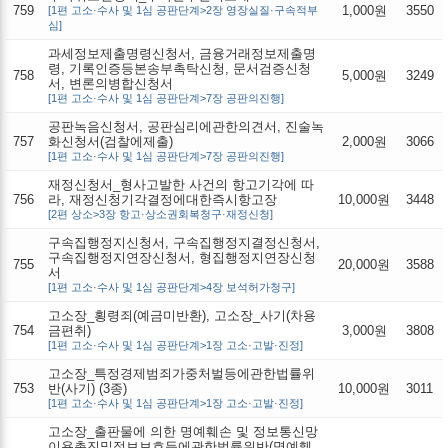
759
1,000원
3550
[1편 고소·수사 및 1심 공판단계>2장 영장실질·구속적부
심]
과세정보제출명령신청서, 금융거래정보제출명
령, 기록인증등본송부촉탁신청, 문서검증신청
758
5,000원
3249
서, 변론의병합신청서
[1편 고소·수사 및 1심 공판단계>7장 공판의진행]
공판녹음신청서, 공판심리에관한의견서, 진술녹
757
화신청서(검찰에제출)
2,000원
3066
[1편 고소·수사 및 1심 공판단계>7장 공판의진행]
재정신청서_형사고발한 사건의 항고기각에 따
756
라, 재정신청기각결정에대한즉시항고장
10,000원
3448
[2편 상소>3장 항고·상소권회복청구·재정신청]
구속집행정지신청서, 구속집행정지결정신청서,
구속집행정지연장신청서, 형집행정지연장신청
755
20,000원
3588
서
[1편 고소·수사 및 1심 공판단계>4장 보석허가청구]
고소장_횡령죄(예금미반환), 고소장_사기(차용
754
금편취)
3,000원
3808
[1편 고소·수사 및 1심 공판단계>1장 고소·고발·진정]
고소장_특정경제범죄가중처벌등에관한법률위
753
반(사기) (3종)
10,000원
3011
[1편 고소·수사 및 1심 공판단계>1장 고소·고발·진정]
고소장_출판물에 의한 명예훼손 및 정보통신망
이용촉진및정보보호등에관한법률위반(명예훼