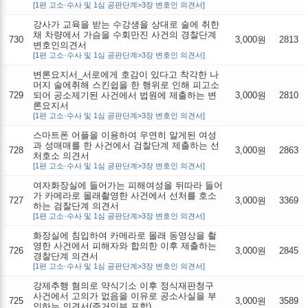
[1편 고소·수사 및 1심 공판단계>3장 변호인 의견서]
강사가 교육을 받는 수강생을 상대로 술에 취한
채 차량에서 가슴을 수회만진 사건의 경찰단계
730
3,000원
2813
변호인의견서
[1편 고소·수사 및 1심 공판단계>3장 변호인 의견서]
변론요지서_서로에게 호감이 있다고 착각한 나
머지 술에취해 스킨쉽을 한 행위로 인해 피고소
729
되어 공소제기된 사건에서 법원에 제출하는 변
3,000원
2810
론요지서
[1편 고소·수사 및 1심 공판단계>3장 변호인 의견서]
스마트폰 어플을 이용하여 우연히 알게된 여성
과 성매매를 한 사건에서 검찰단계 제출하는 선
728
3,000원
2863
처호소 의견서
[1편 고소·수사 및 1심 공판단계>3장 변호인 의견서]
여자화장실에 들어가는 피해여성을 뒤따라 들어
가 카메라로 몰래촬영한 사건에서 선처를 호소
727
3,000원
3369
하는 검찰단계 의견서
[1편 고소·수사 및 1심 공판단계>3장 변호인 의견서]
화장실에 침입하여 카메라로 몰래 동영상을 촬
영한 사건에서 피해자와 합의한 이후 제출하는
726
3,000원
2845
경찰단계 의견서
[1편 고소·수사 및 1심 공판단계>3장 변호인 의견서]
강제추행 혐의로 약식기소 이후 정식재판청구
사건에서 고의가 없음을 이유로 공소사실을 부
725
3,000원
3589
인하는 의견서(증거인부 포함)