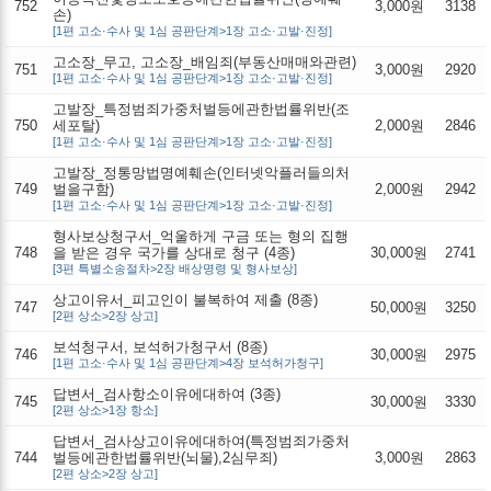
752
3,000원
3138
손)
[1편 고소·수사 및 1심 공판단계>1장 고소·고발·진정]
고소장_무고, 고소장_배임죄(부동산매매와관련)
751
3,000원
2920
[1편 고소·수사 및 1심 공판단계>1장 고소·고발·진정]
고발장_특정범죄가중처벌등에관한법률위반(조
750
세포탈)
2,000원
2846
[1편 고소·수사 및 1심 공판단계>1장 고소·고발·진정]
고발장_정통망법명예훼손(인터넷악플러들의처
749
벌을구함)
2,000원
2942
[1편 고소·수사 및 1심 공판단계>1장 고소·고발·진정]
형사보상청구서_억울하게 구금 또는 형의 집행
748
을 받은 경우 국가를 상대로 청구 (4종)
30,000원
2741
[3편 특별소송절차>2장 배상명령 및 형사보상]
상고이유서_피고인이 불복하여 제출 (8종)
747
50,000원
3250
[2편 상소>2장 상고]
보석청구서, 보석허가청구서 (8종)
746
30,000원
2975
[1편 고소·수사 및 1심 공판단계>4장 보석허가청구]
답변서_검사항소이유에대하여 (3종)
745
30,000원
3330
[2편 상소>1장 항소]
답변서_검사상고이유에대하여(특정범죄가중처
744
벌등에관한법률위반(뇌물),2심무죄)
3,000원
2863
[2편 상소>2장 상고]