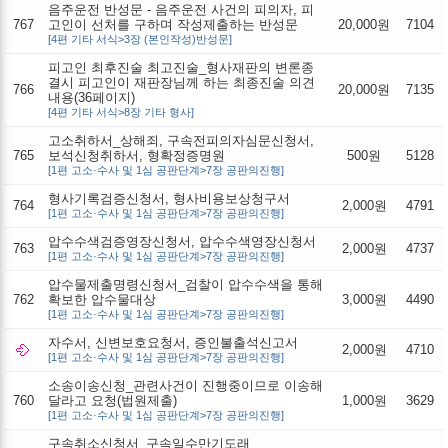
음주운전 반성문 - 음주운전 사건의 피의자, 피
767
고인이 선처를 구하며 작성제출하는 반성문
20,000원
7104
[4편 기타 서식>3장 (본인작성)반성문]
피고인 최후진술 최고진술_형사재판의 변론종
결시 피고인이 재판장님께 하는 최종진술 의견
766
20,000원
7135
내용(36페이지)
[4편 기타 서식>8장 기타 형사]
고소취하서_상해죄, 구속전피의자심문신청서,
765
보석신청취하서, 형확정증명원
500원
5128
[1편 고소·수사 및 1심 공판단계>7장 공판의진행]
형사기록검증신청서, 형사비용보상청구서
764
2,000원
4791
[1편 고소·수사 및 1심 공판단계>7장 공판의진행]
압수수색검증영장신청서, 압수수색영장신청서
763
2,000원
4737
[1편 고소·수사 및 1심 공판단계>7장 공판의진행]
압수물제출명령신청서_검찰이 압수수색을 통해
762
확보한 압수물대상
3,000원
4490
[1편 고소·수사 및 1심 공판단계>7장 공판의진행]
자수서, 신변보호요청서, 증인불출석신고서
2,000원
4710
[1편 고소·수사 및 1심 공판단계>7장 공판의진행]
소송이송신청_관련사건이 진행중이므로 이송해
760
달라고 요청(법원제출)
1,000원
3629
[1편 고소·수사 및 1심 공판단계>7장 공판의진행]
구속취소신청서_구속일수만기도래