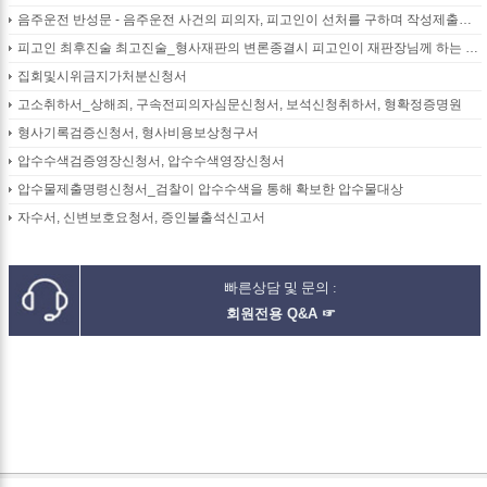
음주운전 반성문 - 음주운전 사건의 피의자, 피고인이 선처를 구하며 작성제출하는 반성문
피고인 최후진술 최고진술_형사재판의 변론종결시 피고인이 재판장님께 하는 최종진술 의견내용(36페이지)
집회및시위금지가처분신청서
고소취하서_상해죄, 구속전피의자심문신청서, 보석신청취하서, 형확정증명원
형사기록검증신청서, 형사비용보상청구서
압수수색검증영장신청서, 압수수색영장신청서
압수물제출명령신청서_검찰이 압수수색을 통해 확보한 압수물대상
자수서, 신변보호요청서, 증인불출석신고서
빠른상담 및 문의 :
회원전용 Q&A ☞