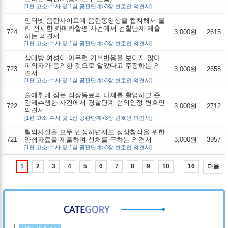
[1편 고소·수사 및 1심 공판단계>3장 변호인 의견서]
인터넷 음란사이트에 음란동영상을 캡쳐해서 올
려 전시한 카메라촬영 사건에서 검찰단계 제출
724
3,000원
2615
하는 의견서
[1편 고소·수사 및 1심 공판단계>3장 변호인 의견서]
상대방 여성이 아무런 거부반응을 보이지 않아
피의자가 동의한 것으로 알았다고 주장하는 의
723
3,000원
2658
견서
[1편 고소·수사 및 1심 공판단계>3장 변호인 의견서]
술에취해 잠든 직장동료의 나체를 촬영하고 준
강제추행한 사건에서 경찰단계 혐의인정 변호인
722
3,000원
2712
의견서
[1편 고소·수사 및 1심 공판단계>3장 변호인 의견서]
혐의사실을 모두 인정하면서도 정상참작을 위한
721
양형자료를 제출하며 선처를 구하는 의견서
3,000원
3957
[1편 고소·수사 및 1심 공판단계>3장 변호인 의견서]
…
다음
1
2
3
4
5
6
7
8
9
10
16