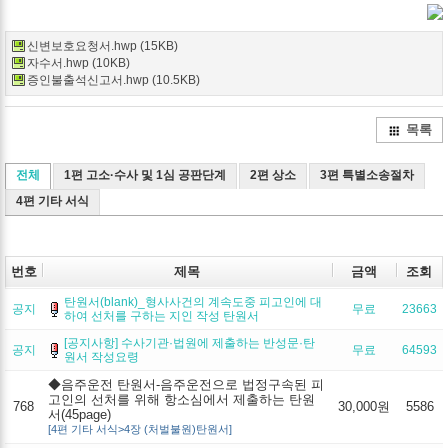
Twitter
Facebook
Google+
Delicio
Kak
신변보호요청서.hwp (15KB)
자수서.hwp (10KB)
증인불출석신고서.hwp (10.5KB)
목록
전체
1편 고소·수사 및 1심 공판단계
2편 상소
3편 특별소송절차
4편 기타 서식
번호
제목
금액
조회
탄원서(blank)_형사사건의 계속도중 피고인에 대
공지
무료
23663
하여 선처를 구하는 지인 작성 탄원서
[공지사항] 수사기관·법원에 제출하는 반성문·탄
공지
무료
64593
원서 작성요령
◆음주운전 탄원서-음주운전으로 법정구속된 피
고인의 선처를 위해 항소심에서 제출하는 탄원
768
30,000원
5586
서(45page)
[4편 기타 서식>4장 (처벌불원)탄원서]