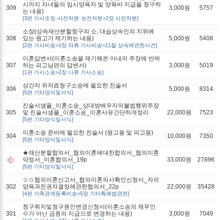
시까지 자녀들의 임시양육자 및 양육비 지급을 청구하
309
3,000원
5757
는 내용)
[3편 가사조정·사전처분·보전처분>2장 사전처분]
소장(상속재산분할청구의 소, 대습상속인의 지위에
308
있는 원고가 제기하는 내용)
5,000원
5408
[2편 가사비송>1장 라류 가사비송>11절 상속에관한사건]
이혼답변서(이혼소송을 제기해온 아내의 주장에 반박
307
하는 피고남편의 답변서)
3,000원
5019
[1편 가사소송>2장 나류 가사소송]
상간자 위자료청구소송에 필요한 진술서
306
5,000원
8314
[5편 기타양식및서식]
진술서샘플_이혼소송_상대방배우자의불법행위주장
305
및 진술서샘플_이혼소송_이혼사유간단하게정리
22,000원
7523
[5편 기타양식및서식]
이혼소송 준비에 필요한 진술서 (원고용 및 피고용)
304
10,000원
7350
[5편 기타양식및서식]
★재산분할합의서_협의이혼에대한합의서_협의이혼
약정서_이혼합의서_19p
33,000원
27896
[5편 기타양식및서식]
☆☆협의이혼신고서_협의이혼의사확인신청서_자의
302
양육과친권자결정에관한협의서_22p
22,000원
35428
[4편 가족관계등록비송>5장 기타특례법관련]
청구취지및청구원인변경신청서(이혼소송의 채무인
301
수가 아닌 금원의 지급으로 변경하는 내용)
3,000원
7049