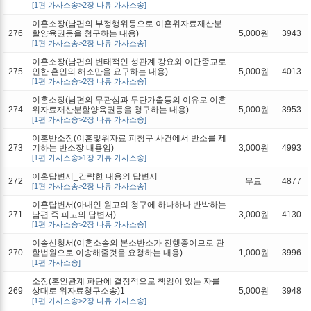
[1편 가사소송>2장 나류 가사소송]
이혼소장(남편의 부정행위등으로 이혼위자료재산분
276
할양육권등을 청구하는 내용)
5,000원
3943
[1편 가사소송>2장 나류 가사소송]
이혼소장(남편의 변태적인 성관계 강요와 이단종교로
275
인한 혼인의 해소만을 요구하는 내용)
5,000원
4013
[1편 가사소송>2장 나류 가사소송]
이혼소장(남편의 무관심과 무단가출등의 이유로 이혼
274
위자료재산분할양육권등을 청구하는 내용)
5,000원
3953
[1편 가사소송>2장 나류 가사소송]
이혼반소장(이혼및위자료 피청구 사건에서 반소를 제
273
기하는 반소장 내용임)
3,000원
4993
[1편 가사소송>1장 가류 가사소송]
이혼답변서_간략한 내용의 답변서
272
무료
4877
[1편 가사소송>2장 나류 가사소송]
이혼답변서(아내인 원고의 청구에 하나하나 반박하는
271
남편 즉 피고의 답변서)
3,000원
4130
[1편 가사소송>2장 나류 가사소송]
이송신청서(이혼소송의 본소반소가 진행중이므로 관
270
할법원으로 이송해줄것을 요청하는 내용)
1,000원
3996
[1편 가사소송]
소장(혼인관계 파탄에 결정적으로 책임이 있는 자를
269
상대로 위자료청구소송)1
5,000원
3948
[1편 가사소송>2장 나류 가사소송]