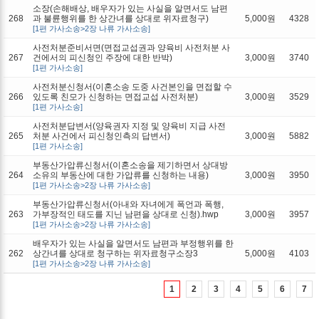
소장(손해배상, 배우자가 있는 사실을 알면서도 남편
268
과 불륜행위를 한 상간녀를 상대로 위자료청구)
5,000원
4328
[1편 가사소송>2장 나류 가사소송]
사전처분준비서면(면접교섭권과 양육비 사전처분 사
267
건에서의 피신청인 주장에 대한 반박)
3,000원
3740
[1편 가사소송]
사전처분신청서(이혼소송 도중 사건본인을 면접할 수
266
있도록 친모가 신청하는 면접교섭 사전처분)
3,000원
3529
[1편 가사소송]
사전처분답변서(양육권자 지정 및 양육비 지급 사전
265
처분 사건에서 피신청인측의 답변서)
3,000원
5882
[1편 가사소송]
부동산가압류신청서(이혼소송을 제기하면서 상대방
264
소유의 부동산에 대한 가압류를 신청하는 내용)
3,000원
3950
[1편 가사소송>2장 나류 가사소송]
부동산가압류신청서(아내와 자녀에게 폭언과 폭행,
263
가부장적인 태도를 지닌 남편을 상대로 신청).hwp
3,000원
3957
[1편 가사소송>2장 나류 가사소송]
배우자가 있는 사실을 알면서도 남편과 부정행위를 한
262
상간녀를 상대로 청구하는 위자료청구소장3
5,000원
4103
[1편 가사소송>2장 나류 가사소송]
1
2
3
4
5
6
7