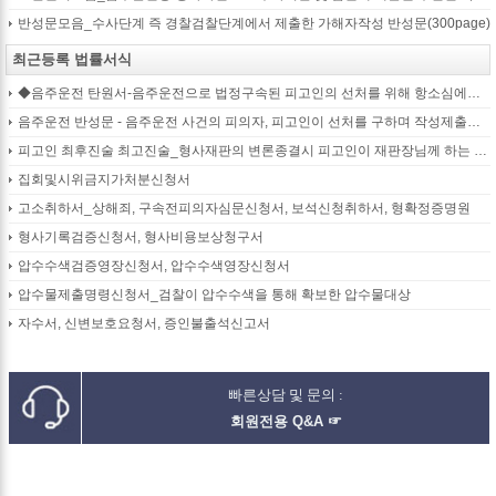
반성문모음_수사단계 즉 경찰검찰단계에서 제출한 가해자작성 반성문(300page)
최근등록 법률서식
◆음주운전 탄원서-음주운전으로 법정구속된 피고인의 선처를 위해 항소심에서 제출하는 탄원서(45page)
음주운전 반성문 - 음주운전 사건의 피의자, 피고인이 선처를 구하며 작성제출하는 반성문
피고인 최후진술 최고진술_형사재판의 변론종결시 피고인이 재판장님께 하는 최종진술 의견내용(36페이지)
집회및시위금지가처분신청서
고소취하서_상해죄, 구속전피의자심문신청서, 보석신청취하서, 형확정증명원
형사기록검증신청서, 형사비용보상청구서
압수수색검증영장신청서, 압수수색영장신청서
압수물제출명령신청서_검찰이 압수수색을 통해 확보한 압수물대상
자수서, 신변보호요청서, 증인불출석신고서
빠른상담 및 문의 :
회원전용 Q&A ☞