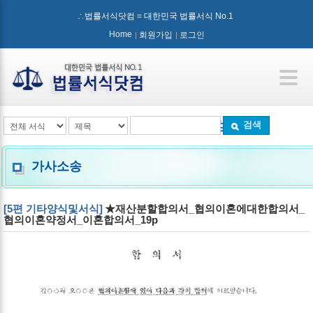
∴법률서식닷컴 = 대한민국 법률서식 No.1
Home
회원가입
로그인
검색
가사소송
[5편 기타양식및서식]
★재산분할합의서_협의이혼에대한합의서_
협의이혼약정서_이혼합의서_19p