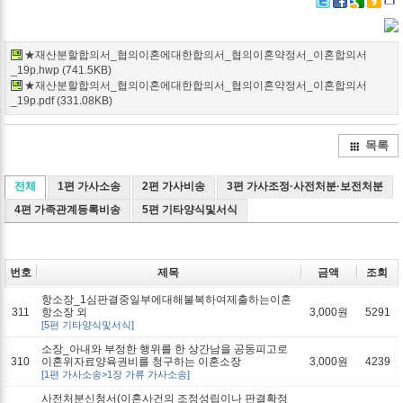
Twitter
Facebook
Google+
Delicio
Kak
★재산분할합의서_협의이혼에대한합의서_협의이혼약정서_이혼합의서
_19p.hwp (741.5KB)
★재산분할합의서_협의이혼에대한합의서_협의이혼약정서_이혼합의서
_19p.pdf (331.08KB)
목록
전체
1편 가사소송
2편 가사비송
3편 가사조정·사전처분·보전처분
4편 가족관계등록비송
5편 기타양식및서식
번호
제목
금액
조회
항소장_1심판결중일부에대해불복하여제출하는이혼
311
항소장 외
3,000원
5291
[5편 기타양식및서식]
소장_아내와 부정한 행위를 한 상간남을 공동피고로
310
이혼위자료양육권비를 청구하는 이혼소장
3,000원
4239
[1편 가사소송>1장 가류 가사소송]
사전처분신청서(이혼사건의 조정성립이나 판결확정