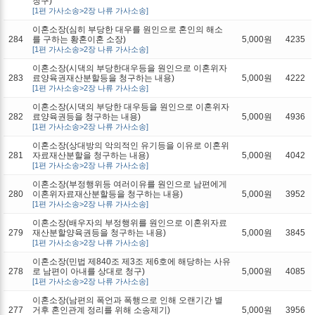
청구)
[1편 가사소송>2장 나류 가사소송]
이혼소장(심히 부당한 대우를 원인으로 혼인의 해소
284
를 구하는 황혼이혼 소장)
5,000원
4235
[1편 가사소송>2장 나류 가사소송]
이혼소장(시댁의 부당한대우등을 원인으로 이혼위자
283
료양육권재산분할등을 청구하는 내용)
5,000원
4222
[1편 가사소송>2장 나류 가사소송]
이혼소장(시댁의 부당한 대우등을 원인으로 이혼위자
282
료양육권등을 청구하는 내용)
5,000원
4936
[1편 가사소송>2장 나류 가사소송]
이혼소장(상대방의 악의적인 유기등을 이유로 이혼위
281
자료재산분할을 청구하는 내용)
5,000원
4042
[1편 가사소송>2장 나류 가사소송]
이혼소장(부정행위등 여러이유를 원인으로 남편에게
280
이혼위자료재산분할등을 청구하는 내용)
5,000원
3952
[1편 가사소송>2장 나류 가사소송]
이혼소장(배우자의 부정행위를 원인으로 이혼위자료
279
재산분할양육권등을 청구하는 내용)
5,000원
3845
[1편 가사소송>2장 나류 가사소송]
이혼소장(민법 제840조 제3조 제6호에 해당하는 사유
278
로 남편이 아내를 상대로 청구)
5,000원
4085
[1편 가사소송>2장 나류 가사소송]
이혼소장(남편의 폭언과 폭행으로 인해 오랜기간 별
277
거후 혼인관계 정리를 위해 소송제기)
5,000원
3956