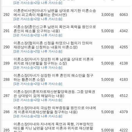
[1편 가사소송>2장 나류 가사소송]
이혼준비서면(아내가 남편을 상대로 제기한 이혼소송
292
에서 피고측이 제출하는 준비서면)
3,000원
6063
[1편 가사소송>2장 나류 가사소송]
이혼소장(혼인신고후 남편의 폭언과 폭력을 원인으로
291
혼인의 해소를 요구하는 내용)
5,000원
4342
[1편 가사소송>2장 나류 가사소송]
이혼소장(협의이혼 신청을 하였으나 협의가 안되어
290
재판상이혼을 신청하는 내용의 이혼소장)
5,000원
4265
[1편 가사소송>2장 나류 가사소송]
이혼소장(자녀가 장성한 이후 남편을 상대로 이혼과
289
위자료 재산분할을 청구하는 소장)
5,000원
4138
[1편 가사소송>2장 나류 가사소송]
이혼소장(자녀가 성장한 이후 혼인의 해소만을 청구
288
하는 황혼이혼 소장)
5,000원
4183
[1편 가사소송>2장 나류 가사소송]
이혼소장(이혼위자료재산분할양육권등. 그중 양육권
287
은 상대방이 갖게 해달라는 내용)
5,000원
4512
[1편 가사소송>2장 나류 가사소송]
이혼소장(아내의 극심한 의부증등을 원인으로 아내에
286
게 이혼위자료재산분할을 청구하는 내용)
5,000원
4379
[1편 가사소송>2장 나류 가사소송]
이혼소장(아내와 자녀에게 폭언과 폭행, 가부장적인
태도를 지닌 남편을 상대로 이혼과 위자료 재산분할
285
5,000원
4222