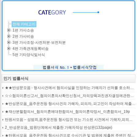
전체 카테고리
1편 가사소송
2편 가사비송
3편 가사조정·사전처분·보전처분
4편 가족관계등록비송
5편 기타양식및서식
인기 법률서식
★★반성문모음 - 형사사건에서 혐의사실을 인정하는 가해자가 선처를 호소하며 제출작성하는 반성문2
☆☆협의이혼신고서_협의이혼의사확인신청서_자의양육과친권자결정에관한협의서_22p
★반성문모음_음주운전등 형사사건의 가해자, 피의자, 피고인이 작성하여 제출하는 반성문모음(380page)
★재산분할합의서_협의이혼에대한합의서_협의이혼약정서_이혼합의서_19p
탄원서모음 – 성범죄,음주운전등 형사입건 또는 기소된 사건에서 가해자,피의자,피고인을 위하여 선처를 호소하는 내용(지인분들 작성)
2_반성문모음_법원단계에서 제출한 가해자작성 반성문(132page)
★탄원서모음_음주운전등 형사사건으로 수사기관 및 법원에 제출된 주변인 작성 선처호소 탄원서(208page)