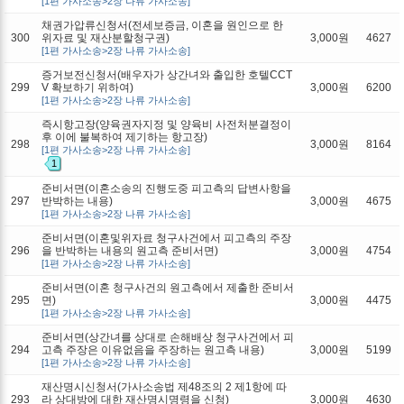
[1편 가사소송>2장 나류 가사소송]
채권가압류신청서(전세보증금, 이혼을 원인으로 한
300
위자료 및 재산분할청구권)
3,000원
4627
[1편 가사소송>2장 나류 가사소송]
증거보전신청서(배우자가 상간녀와 출입한 호텔CCT
299
V 확보하기 위하여)
3,000원
6200
[1편 가사소송>2장 나류 가사소송]
즉시항고장(양육권자지정 및 양육비 사전처분결정이
후 이에 불복하여 제기하는 항고장)
298
3,000원
8164
[1편 가사소송>2장 나류 가사소송]
1
준비서면(이혼소송의 진행도중 피고측의 답변사항을
297
반박하는 내용)
3,000원
4675
[1편 가사소송>2장 나류 가사소송]
준비서면(이혼및위자료 청구사건에서 피고측의 주장
296
을 반박하는 내용의 원고측 준비서면)
3,000원
4754
[1편 가사소송>2장 나류 가사소송]
준비서면(이혼 청구사건의 원고측에서 제출한 준비서
295
면)
3,000원
4475
[1편 가사소송>2장 나류 가사소송]
준비서면(상간녀를 상대로 손해배상 청구사건에서 피
294
고측 주장은 이유없음을 주장하는 원고측 내용)
3,000원
5199
[1편 가사소송>2장 나류 가사소송]
재산명시신청서(가사소송법 제48조의 2 제1항에 따
293
라 상대방에 대한 재산명시명령을 신청)
3,000원
4630