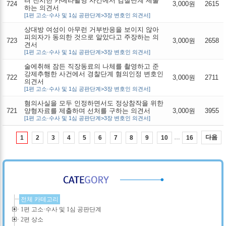
려 전시한 카메라촬영 사건에서 검찰단계 제출
724
3,000원
2615
하는 의견서
[1편 고소·수사 및 1심 공판단계>3장 변호인 의견서]
상대방 여성이 아무런 거부반응을 보이지 않아
피의자가 동의한 것으로 알았다고 주장하는 의
723
3,000원
2658
견서
[1편 고소·수사 및 1심 공판단계>3장 변호인 의견서]
술에취해 잠든 직장동료의 나체를 촬영하고 준
강제추행한 사건에서 경찰단계 혐의인정 변호인
722
3,000원
2711
의견서
[1편 고소·수사 및 1심 공판단계>3장 변호인 의견서]
혐의사실을 모두 인정하면서도 정상참작을 위한
721
양형자료를 제출하며 선처를 구하는 의견서
3,000원
3955
[1편 고소·수사 및 1심 공판단계>3장 변호인 의견서]
…
다음
1
2
3
4
5
6
7
8
9
10
16
전체 카테고리
1편 고소·수사 및 1심 공판단계
2편 상소