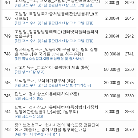
고소장_무고, 고소장_배임죄(부동산매매와관련)
751
3,000원
2920
[1편 고소·수사 및 1심 공판단계>1장 고소·고발·진정]
고발장_특정범죄가중처벌등에관한법률위반(조
750
세포탈)
2,000원
2845
[1편 고소·수사 및 1심 공판단계>1장 고소·고발·진정]
고발장_정통망법명예훼손(인터넷악플러들의처
749
벌을구함)
2,000원
2942
[1편 고소·수사 및 1심 공판단계>1장 고소·고발·진정]
형사보상청구서_억울하게 구금 또는 형의 집행
748
을 받은 경우 국가를 상대로 청구 (4종)
30,000원
2741
[3편 특별소송절차>2장 배상명령 및 형사보상]
상고이유서_피고인이 불복하여 제출 (8종)
747
50,000원
3250
[2편 상소>2장 상고]
보석청구서, 보석허가청구서 (8종)
746
30,000원
2975
[1편 고소·수사 및 1심 공판단계>4장 보석허가청구]
답변서_검사항소이유에대하여 (3종)
745
30,000원
3330
[2편 상소>1장 항소]
답변서_검사상고이유에대하여(특정범죄가중처
744
벌등에관한법률위반(뇌물),2심무죄)
3,000원
2863
[2편 상소>2장 상고]
증거보전청구서_형사사건의 계속도중 검찰단계
743
에서 제출하는 증거보전을 청구하는내용
1,000원
3070
[4편 기타 서식>8장 기타 형사]