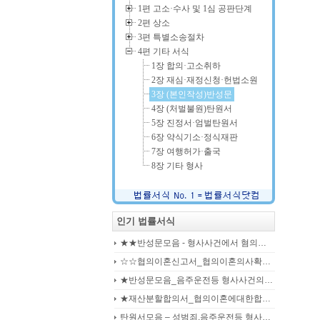
1편 고소·수사 및 1심 공판단계
2편 상소
3편 특별소송절차
4편 기타 서식
1장 합의·고소취하
2장 재심·재정신청·헌법소원
3장 (본인작성)반성문
4장 (처벌불원)탄원서
5장 진정서·엄벌탄원서
6장 약식기소·정식재판
7장 여행허가·출국
8장 기타 형사
인기 법률서식
★★반성문모음 - 형사사건에서 혐의사실을 인정하는 가해자가 선처를 호소하며 제출작성하는 반성문2
☆☆협의이혼신고서_협의이혼의사확인신청서_자의양육과친권자결정에관한협의서_22p
★반성문모음_음주운전등 형사사건의 가해자, 피의자, 피고인이 작성하여 제출하는 반성문모음(380page)
★재산분할합의서_협의이혼에대한합의서_협의이혼약정서_이혼합의서_19p
탄원서모음 – 성범죄,음주운전등 형사입건 또는 기소된 사건에서 가해자,피의자,피고인을 위하여 선처를 호소하는 내용(지인분들 작성)