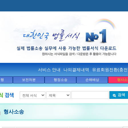
서비스 안내
나의결제내역
유료회원전환(충전
집행
보전처분
행정소송
손해배상
형사소
검색
형사소송