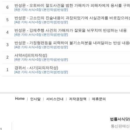
반성문 - 오토바이 절도사건을 범한 가해자가 피해자에게 용서를 구
6
[4편 기타 서식>3장 (본인작성)반성문]
반성문 - 고소인의 진술내용이 과장되었기에 사실관계를 바로잡으려
5
[4편 기타 서식>3장 (본인작성)반성문]
반성문 - 강제추행 사건의 가해자가 잘못을 뉘우치며 반성하는 내용
4
[4편 기타 서식>3장 (본인작성)반성문]
반성문 - 가정형편등을 피력하며 불기소처분을 내려달라는 반성 내용(
3
[4편 기타 서식>3장 (본인작성)반성문]
서약서(피의자작성)
2
[4편 기타 서식>3장 (본인작성)반성문]
경위서 - 사기(피의자작성)
1
[4편 기타 서식>3장 (본인작성)반성문]
Home
인사말
서비스안내
저작권정책
제휴문의
법률서식닷
통신판매신고N