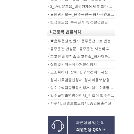
2_반성문모음_법원단계에서 제출한 가해자작성 반성문(132page)
★탄원서모음_음주운전등 형사사건으로 수사기관 및 법원에 제출된 주변인 작성 선처호소 탄원서(208page)
반성문모음_수사단계 즉 경찰검찰단계에서 제출한 가해자작성 반성문(300page)
최근등록 법률서식
◆음주운전 탄원서-음주운전으로 법정구속된 피고인의 선처를 위해 항소심에서 제출하는 탄원서(45page)
음주운전 반성문 - 음주운전 사건의 피의자, 피고인이 선처를 구하며 작성제출하는 반성문
피고인 최후진술 최고진술_형사재판의 변론종결시 피고인이 재판장님께 하는 최종진술 의견내용(36페이지)
집회및시위금지가처분신청서
고소취하서_상해죄, 구속전피의자심문신청서, 보석신청취하서, 형확정증명원
형사기록검증신청서, 형사비용보상청구서
압수수색검증영장신청서, 압수수색영장신청서
압수물제출명령신청서_검찰이 압수수색을 통해 확보한 압수물대상
자수서, 신변보호요청서, 증인불출석신고서
빠른상담 및 문의 :
회원전용 Q&A ☞