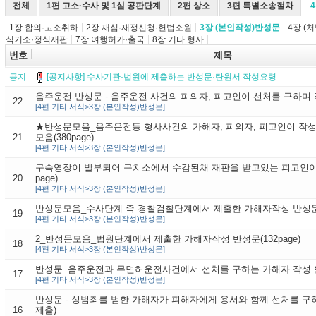
전체
1편 고소·수사 및 1심 공판단계
2편 상소
3편 특별소송절차
1장 합의·고소취하
2장 재심·재정신청·헌법소원
3장 (본인작성)반성문
4장 (
식기소·정식재판
7장 여행허가·출국
8장 기타 형사
번호
제목
공지
[공지사항] 수사기관·법원에 제출하는 반성문·탄원서 작성요령
음주운전 반성문 - 음주운전 사건의 피의자, 피고인이 선처를 구하며
22
[4편 기타 서식>3장 (본인작성)반성문]
★반성문모음_음주운전등 형사사건의 가해자, 피의자, 피고인이 작
21
모음(380page)
[4편 기타 서식>3장 (본인작성)반성문]
구속영장이 발부되어 구치소에서 수감된채 재판을 받고있는 피고인이 
20
page)
[4편 기타 서식>3장 (본인작성)반성문]
반성문모음_수사단계 즉 경찰검찰단계에서 제출한 가해자작성 반성문(30
19
[4편 기타 서식>3장 (본인작성)반성문]
2_반성문모음_법원단계에서 제출한 가해자작성 반성문(132page)
18
[4편 기타 서식>3장 (본인작성)반성문]
반성문_음주운전과 무면허운전사건에서 선처를 구하는 가해자 작성 
17
[4편 기타 서식>3장 (본인작성)반성문]
반성문 - 성범죄를 범한 가해자가 피해자에게 용서와 함께 선처를 구
16
제출)