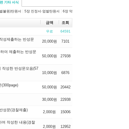
4편 기타 서식
처벌불원)탄원서
5장 진정서·엄벌탄원서
6장 약
금액
조회
무료
64591
 작성제출하는 반성문
20,000원
7101
성하여 제출하는 반성문
50,000원
27938
작성한 반성문모음(57
10,000원
6876
0page)
50,000원
20442
30,000원
22938
반성문(경찰제출)
2,000원
15006
하며 작성한 내용(경찰
2,000원
12952