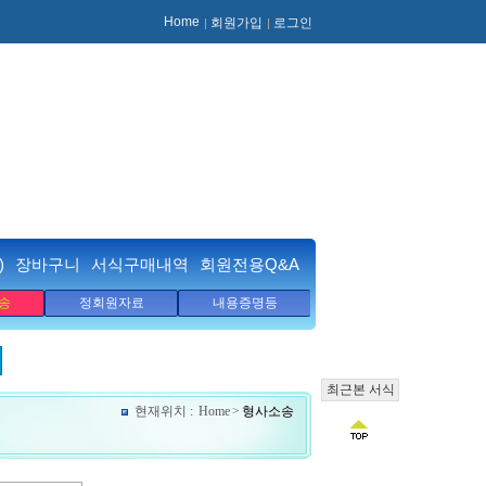
Home
회원가입
로그인
)
장바구니
서식구매내역
회원전용Q&A
송
정회원자료
내용증명등
최근본 서식
현재위치 :
Home
>
형사소송