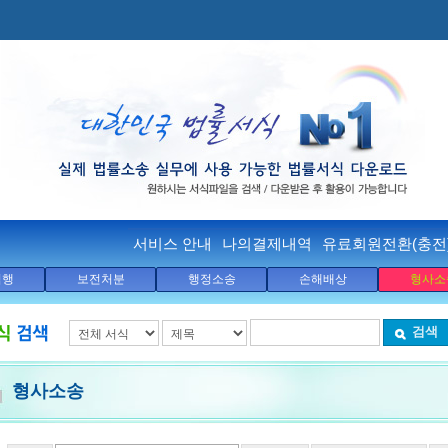
서비스 안내
나의결제내역
유료회원전환(충전
집행
보전처분
행정소송
손해배상
형사소
검색
형사소송