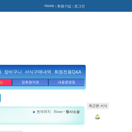
Home
회원가입
로그인
)
장바구니
서식구매내역
회원전용Q&A
송
정회원자료
내용증명등
최근본 서식
현재위치 :
Home
>
형사소송