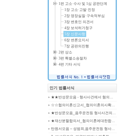
1편 고소·수사 및 1심 공판단계
1장 고소·고발·진정
2장 영장실질·구속적부심
3장 변호인 의견서
4장 보석허가청구
5장 신문사항
6장 변론요지서
7장 공판의진행
2편 상소
3편 특별소송절차
4편 기타 서식
인기 법률서식
★★반성문모음 - 형사사건에서 혐의사실을 인정하는 가해자가 선처를 호소하며 제출작성하는 반성문2
☆☆협의이혼신고서_협의이혼의사확인신청서_자의양육과친권자결정에관한협의서_22p
★반성문모음_음주운전등 형사사건의 가해자, 피의자, 피고인이 작성하여 제출하는 반성문모음(380page)
★재산분할합의서_협의이혼에대한합의서_협의이혼약정서_이혼합의서_19p
탄원서모음 – 성범죄,음주운전등 형사입건 또는 기소된 사건에서 가해자,피의자,피고인을 위하여 선처를 호소하는 내용(지인분들 작성)