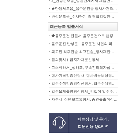
2_반성문모음_법원단계에서 제출한 가해자작성 반성문(132page)
★탄원서모음_음주운전등 형사사건으로 수사기관 및 법원에 제출된 주변인 작성 선처호소 탄원서(208page)
반성문모음_수사단계 즉 경찰검찰단계에서 제출한 가해자작성 반성문(300page)
최근등록 법률서식
◆음주운전 탄원서-음주운전으로 법정구속된 피고인의 선처를 위해 항소심에서 제출하는 탄원서(45page)
음주운전 반성문 - 음주운전 사건의 피의자, 피고인이 선처를 구하며 작성제출하는 반성문
피고인 최후진술 최고진술_형사재판의 변론종결시 피고인이 재판장님께 하는 최종진술 의견내용(36페이지)
집회및시위금지가처분신청서
고소취하서_상해죄, 구속전피의자심문신청서, 보석신청취하서, 형확정증명원
형사기록검증신청서, 형사비용보상청구서
압수수색검증영장신청서, 압수수색영장신청서
압수물제출명령신청서_검찰이 압수수색을 통해 확보한 압수물대상
자수서, 신변보호요청서, 증인불출석신고서
빠른상담 및 문의 :
회원전용 Q&A ☞