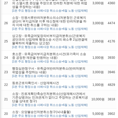
27
의 소멸시효 완성을 주장으로 반려한 처분에 대한 위법
3,000원
4360
성을 주장하는 내용)
[1편 주요 행정소송 사례>1장 취소소송>6절 노동·산업재해]
소장 - 민원서류반려처분취소의소(처분청인 근로복지
공단이 부지급처분 이후 재신청에 대한 반려처분을 하
26
3,000원
4474
자 이에 대한 취소를 구하는 내용)
[1편 주요 행정소송 사례>1장 취소소송>6절 노동·산업재해]
상고장 - 유족급여및장의비부지급처분취소(근로복지
공단과의 산업재해 행정소송 사건의 패소후 2심판결에
25
2,000원
4176
불복하여 제출하는 상고장)
[1편 주요 행정소송 사례>1장 취소소송>6절 노동·산업재해]
호소문 - 유족급여부지급처분취소사건(유가족이 소송
24
중 공정한 재판을 탄원하는 내용)
1,000원
3930
[1편 주요 행정소송 사례>1장 취소소송>6절 노동·산업재해]
행정심판청구서 - 유족급여반려처분취소(반려처분의
23
위법성을 주장하는 내용)
3,000원
3946
[1편 주요 행정소송 사례>1장 취소소송>6절 노동·산업재해]
동료근로자확인서 - 산업재해사건
22
1,000원
4829
[1편 주요 행정소송 사례>1장 취소소송>6절 노동·산업재해]
소장 - 진료계획단축승인처분취소(산업재해사건에서
기존상병과는 인과관계가 없다고 주장하는 근로복지공
21
10,000원
3818
단을 상대로 청구)
[1편 주요 행정소송 사례>1장 취소소송>6절 노동·산업재해]
소장 - 요양불승인처분취소청구(뇌내출혈)
20
5,000원
3902
[1편 주요 행정소송 사례>1장 취소소송>6절 노동·산업재해]