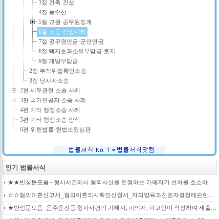
3절 건축·건설
4절 농수산
5절 교원·공무원징계
6절 노동·산업재해
7절 공무원연금·군인연금
8절 택지초과소유부담금·토지
9절 개발부담금
2장 부작위법확인소송
3장 당사자소송
2편 세무관련 소송 사례
3편 국가유공자 소송 사례
4편 기타 행정소송 사례
5편 기타 행정소송 양식
6편 위헌법률·헌법소원심판
인기 법률서식
★★반성문모음 - 형사사건에서 혐의사실을 인정하는 가해자가 선처를 호소하며 제출작성하는 반성문2
☆☆협의이혼신고서_협의이혼의사확인신청서_자의양육과친권자결정에관한협의서_22p
★반성문모음_음주운전등 형사사건의 가해자, 피의자, 피고인이 작성하여 제출하는 반성문모음(380page)