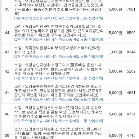
소장 - 추가상병불승인처분취소의소(건설현장 근로자
가 추락하여 수상한 사건에서, 압박골절만 요양승인, 추
45
간판탈출의 불승인처분의 취소를 구하는 내용, 산업재
5,000원
7981
해)
[1편 주요 행정소송 사례>1장 취소소송>6절 노동·산업재해]
소장 - 휴업급여청구반려처분취소의소(휴업급여의 소
멸시효가 완성되어 지급청구를 반려한 근로복지공단의
44
5,000원
8590
위법한 처분의 취소를 구하는 산업재해사건)
[1편 주요 행정소송 사례>1장 취소소송>6절 노동·산업재해]
소장 - 유족급여및장의비부지급처분취소의소(간략한
43
형식적 소장)
1,000원
8244
[1편 주요 행정소송 사례>1장 취소소송>6절 노동·산업재해]
소장 - 요양승인처분취소청구의소(물류배송 운전기사
인 원고에게 뇌경색이 발병, 근로복지공단의 위법한 처
42
5,000원
5209
분의 취소를 구하는 산업재해사건)
[1편 주요 행정소송 사례>1장 취소소송>6절 노동·산업재해]
소장 - 요양불승인처분취소의소(환경미화원인 원고에
게 만성신부전, 관상동맥질환이 발병한 사건, 근로복지
41
5,000원
4631
공단의 위법한 처분의 취소를 구하는 산업재해사건)
[1편 주요 행정소송 사례>1장 취소소송>6절 노동·산업재해]
소장 - 요양불승인처분취소의소(환경미화원이 실족추
락으로 슬관절 족관절 골절 수상, 근로복지공단의 위법
40
5,000원
4734
한 처분의 취소를 구하는 산업재해사건)
[1편 주요 행정소송 사례>1장 취소소송>6절 노동·산업재해]
소장 - 요양불승인처분취소의소(청소반장인 원고에게
뇌내출혈이 발병, 근로복지공단의 위법한 처분의 취소
39
5,000원
4745
를 구하는 산업재해사건)