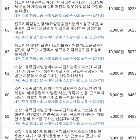
상고이유서(유족급여장의비지급청구 사건의 상고심에
서 원심이 채증법칙 심리미진의 잘못이 있음을 주장하
64
10,000원
5228
는 내용)
[1편 주요 행정소송 사례>1장 취소소송>6절 노동·산업재해]
진료기록감정신청서(요양불승인처분취소청구사건, 뇌
출혈이 업무상 연관관계가 있음을 주장하며 신청하는
63
5,000원
5623
내용)
[1편 주요 행정소송 사례>1장 취소소송>6절 노동·산업재해]
상고이유에대한답변서(요양불승인처분취소, 근로복지
공단이 상고한 사건에서 상고를 기각해줄것을 요청하
62
10,000원
5072
는 내용)
[1편 주요 행정소송 사례>1장 취소소송>6절 노동·산업재해]
소장 - 유족급여및장의비부지급처분취소의소(회사관
리자가 심근경색, 심장마비로 사망, 근로복지공단의 위
61
5,000원
8083
법한 처분의 취소를 구하는 산업재해사건)
[1편 주요 행정소송 사례>1장 취소소송>6절 노동·산업재해]
소장 - 유족급여및장의비부지급처분취소의소(환경미
화원이 뇌내출혈로 사망한 사건, 유족이 신청, 근로복지
60
5,000원
8462
공단의 위법한 처분의 취소를 구하는 내용)
[1편 주요 행정소송 사례>1장 취소소송>6절 노동·산업재해]
소장 - 유족급여및장의비부지급처분취소의소(환경미
화원이 간경화(간경변증)로 사망, 근로복지공단의 위법
59
5,000원
8498
한 처분의 취소를 구하는 산업재해사건)
[1편 주요 행정소송 사례>1장 취소소송>6절 노동·산업재해]
소장 - 유족급여및장의비부지급처분취소의소(크레인
운전기사가 지주막하출혈로 사망, 근로복지공단의 위
58
5,000원
8577