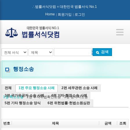
∴법률서식닷컴 = 대한민국 법률서식 No.1
Home
회원가입
로그인
검색
행정소송
전체
1편 주요 행정소송 사례
2편 세무관련 소송 사례
3편 국가유공자 소송 사례
4편 기타 행정소송 사례
1장 취소소송
2장 부작위법확인소송
3장 당사자소송
5편 기타 행정소송 양식
6편 위헌법률·헌법소원심판
번호
제목
금액
조회