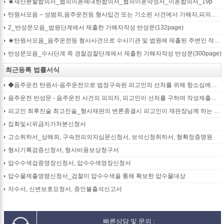
★재산분할합의서_협의이혼에대한합의서_협의이혼약정서_이혼합의서_19p
탄원서모음 – 성범죄,음주운전등 형사입건 또는 기소된 사건에서 가해자,피의자,피고인을 위하여 선처를 호소하는 내용(지인분들 작성)
2_반성문모음_법원단계에서 제출한 가해자작성 반성문(132page)
★탄원서모음_음주운전등 형사사건으로 수사기관 및 법원에 제출된 주변인 작성 선처호소 탄원서(208page)
반성문모음_수사단계 즉 경찰검찰단계에서 제출한 가해자작성 반성문(300page)
최근등록 법률서식
◆음주운전 탄원서-음주운전으로 법정구속된 피고인의 선처를 위해 항소심에서 제출하는 탄원서(45page)
음주운전 반성문 - 음주운전 사건의 피의자, 피고인이 선처를 구하며 작성제출하는 반성문
피고인 최후진술 최고진술_형사재판의 변론종결시 피고인이 재판장님께 하는 최종진술 의견내용(36페이지)
집회및시위금지가처분신청서
고소취하서_상해죄, 구속전피의자심문신청서, 보석신청취하서, 형확정증명원
형사기록검증신청서, 형사비용보상청구서
압수수색검증영장신청서, 압수수색영장신청서
압수물제출명령신청서_검찰이 압수수색을 통해 확보한 압수물대상
자수서, 신변보호요청서, 증인불출석신고서
빠른상담 및 문의 :