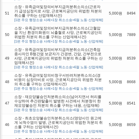
소장 - 유족급여및장의비부지급처분취소의소(근로자
가 급성심정지로 사망, 근로복지공단의 위법한 처분의
51
5,000원
8494
취소를 구하는 산업재해사건)
[1편 주요 행정소송 사례>1장 취소소송>6절 노동·산업재해]
소장 - 유족급여및장의비부지급처분취소의소(고혈압
을 지닌 환경미화원이 뇌출혈로 사망, 근로복지공단의
50
5,000원
7889
위법한 처분의 취소를 구하는 산업재해사건)
[1편 주요 행정소송 사례>1장 취소소송>6절 노동·산업재해]
소장 - 유족급여및장의비부지급처분취소의소(건축업
종사자인 B형간염 보균자가 간경변, 간암, 간부전으로
49
사망, 근로복지공단의 위법한 처분의 취소를 구하는 산
5,000원
8539
업재해사건)
[1편 주요 행정소송 사례>1장 취소소송>6절 노동·산업재해]
소장 - 유족급여및장의비청구서반려처분취소의소(경
비원이 심장마비로 사망, 근로복지공단의 위법한 처분
48
5,000원
8668
의 취소를 구하는 산업재해사건)
[1편 주요 행정소송 사례>1장 취소소송>6절 노동·산업재해]
소장 - 재요양불승인처분취소의소(넘어지면서 허리를
수상하여 추간판탈출이 발병한 사건에서 처분청이 한
47
5,000원
8541
재요양불승인 처분의 취소를 구하는 내용, 산업재해)
[1편 주요 행정소송 사례>1장 취소소송>6절 노동·산업재해]
소장 - 최초요양불승인처분취소의소(영양사인 원고에
게 뇌척수염이 발병, 근로복지공단의 위법한 처분의 취
46
5,000원
8659
소를 구하는 산업재해사건)
[1편 주요 행정소송 사례>1장 취소소송>6절 노동·산업재해]