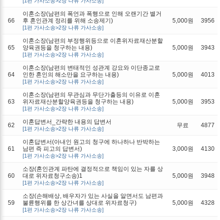
[1편 가사소송>2장 나류 가사소송]
이혼소장(남편의 폭언과 폭행으로 인해 오랜기간 별거
66
후 혼인관계 정리를 위해 소송제기)
5,000원
3956
[1편 가사소송>2장 나류 가사소송]
이혼소장(남편의 부정행위등으로 이혼위자료재산분할
65
양육권등을 청구하는 내용)
5,000원
3943
[1편 가사소송>2장 나류 가사소송]
이혼소장(남편의 변태적인 성관계 강요와 이단종교로
64
인한 혼인의 해소만을 요구하는 내용)
5,000원
4013
[1편 가사소송>2장 나류 가사소송]
이혼소장(남편의 무관심과 무단가출등의 이유로 이혼
63
위자료재산분할양육권등을 청구하는 내용)
5,000원
3953
[1편 가사소송>2장 나류 가사소송]
이혼답변서_간략한 내용의 답변서
62
무료
4877
[1편 가사소송>2장 나류 가사소송]
이혼답변서(아내인 원고의 청구에 하나하나 반박하는
61
남편 즉 피고의 답변서)
3,000원
4130
[1편 가사소송>2장 나류 가사소송]
소장(혼인관계 파탄에 결정적으로 책임이 있는 자를 상
60
대로 위자료청구소송)1
5,000원
3948
[1편 가사소송>2장 나류 가사소송]
소장(손해배상, 배우자가 있는 사실을 알면서도 남편과
59
불륜행위를 한 상간녀를 상대로 위자료청구)
5,000원
4328
[1편 가사소송>2장 나류 가사소송]