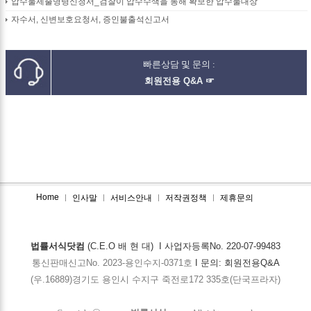
압수물제출명령신청서_검찰이 압수수색을 통해 확보한 압수물대상
자수서, 신변보호요청서, 증인불출석신고서
빠른상담 및 문의 :
회원전용 Q&A ☞
Home
인사말
서비스안내
저작권정책
제휴문의
법률서식닷컴
(C.E.O 배 현 대) I 사업자등록No. 220-07-99483
통신판매신고No. 2023-용인수지-0371호
I 문의:
회원전용Q&A
(우.16889)경기도 용인시 수지구 죽전로172 335호(단국프라자)