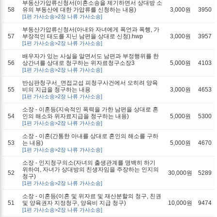
부동산가압류신청서(이혼소송을 제기하면서 상대방 소
58
유의 부동산에 대한 가압류를 신청하는 내용)
3,000원
3950
[1편 가사소송>2장 나류 가사소송]
부동산가압류신청서(아내와 자녀에게 폭언과 폭행, 가
57
부장적인 태도를 지닌 남편을 상대로 신청).hwp
3,000원
3957
[1편 가사소송>2장 나류 가사소송]
배우자가 있는 사실을 알면서도 남편과 부정행위를 한
56
상간녀를 상대로 청구하는 위자료청구소장3
5,000원
4103
[1편 가사소송>2장 나류 가사소송]
반심판청구서_면접교섭 피청구사건에서 오히려 양육
55
비의 지급을 청구하는 내용
3,000원
4653
[1편 가사소송>2장 나류 가사소송]
소장 - 이혼등(지속적인 폭력을 가한 남편을 상대로 혼
54
인의 해소와 위자료지급을 청구하는 내용)
5,000원
5300
[1편 가사소송>2장 나류 가사소송]
소장 - 이혼(간통한 아내를 상대로 혼인의 해소를 구하
53
는 내용)
5,000원
4670
[1편 가사소송>2장 나류 가사소송]
소장 - 인지청구의소(자녀의 출생관계를 명백히 하기
위하여, 자녀가 상대방의 친생자임을 주장하는 인지의
52
30,000원
5289
청구)
[1편 가사소송>2장 나류 가사소송]
소장 - 이혼등(이혼 및 위자료 및 재산분할의 청구, 친권
51
및 양육권자 지정청구, 양육비 지급 청구)
10,000원
9474
[1편 가사소송>2장 나류 가사소송]