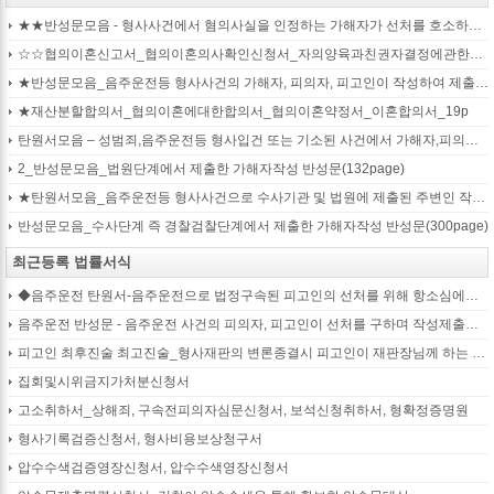
★★반성문모음 - 형사사건에서 혐의사실을 인정하는 가해자가 선처를 호소하며 제출작성하는 반성문2
☆☆협의이혼신고서_협의이혼의사확인신청서_자의양육과친권자결정에관한협의서_22p
★반성문모음_음주운전등 형사사건의 가해자, 피의자, 피고인이 작성하여 제출하는 반성문모음(380page)
★재산분할합의서_협의이혼에대한합의서_협의이혼약정서_이혼합의서_19p
탄원서모음 – 성범죄,음주운전등 형사입건 또는 기소된 사건에서 가해자,피의자,피고인을 위하여 선처를 호소하는 내용(지인분들 작성)
2_반성문모음_법원단계에서 제출한 가해자작성 반성문(132page)
★탄원서모음_음주운전등 형사사건으로 수사기관 및 법원에 제출된 주변인 작성 선처호소 탄원서(208page)
반성문모음_수사단계 즉 경찰검찰단계에서 제출한 가해자작성 반성문(300page)
최근등록 법률서식
◆음주운전 탄원서-음주운전으로 법정구속된 피고인의 선처를 위해 항소심에서 제출하는 탄원서(45page)
음주운전 반성문 - 음주운전 사건의 피의자, 피고인이 선처를 구하며 작성제출하는 반성문
피고인 최후진술 최고진술_형사재판의 변론종결시 피고인이 재판장님께 하는 최종진술 의견내용(36페이지)
집회및시위금지가처분신청서
고소취하서_상해죄, 구속전피의자심문신청서, 보석신청취하서, 형확정증명원
형사기록검증신청서, 형사비용보상청구서
압수수색검증영장신청서, 압수수색영장신청서