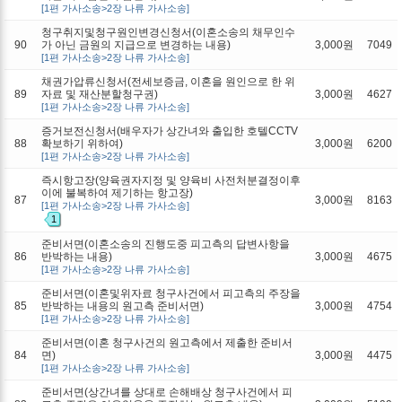
[1편 가사소송>2장 나류 가사소송]
청구취지및청구원인변경신청서(이혼소송의 채무인수
90
가 아닌 금원의 지급으로 변경하는 내용)
3,000원
7049
[1편 가사소송>2장 나류 가사소송]
채권가압류신청서(전세보증금, 이혼을 원인으로 한 위
89
자료 및 재산분할청구권)
3,000원
4627
[1편 가사소송>2장 나류 가사소송]
증거보전신청서(배우자가 상간녀와 출입한 호텔CCTV
88
확보하기 위하여)
3,000원
6200
[1편 가사소송>2장 나류 가사소송]
즉시항고장(양육권자지정 및 양육비 사전처분결정이후
이에 불복하여 제기하는 항고장)
87
3,000원
8163
[1편 가사소송>2장 나류 가사소송]
1
준비서면(이혼소송의 진행도중 피고측의 답변사항을
86
반박하는 내용)
3,000원
4675
[1편 가사소송>2장 나류 가사소송]
준비서면(이혼및위자료 청구사건에서 피고측의 주장을
85
반박하는 내용의 원고측 준비서면)
3,000원
4754
[1편 가사소송>2장 나류 가사소송]
준비서면(이혼 청구사건의 원고측에서 제출한 준비서
84
면)
3,000원
4475
[1편 가사소송>2장 나류 가사소송]
준비서면(상간녀를 상대로 손해배상 청구사건에서 피