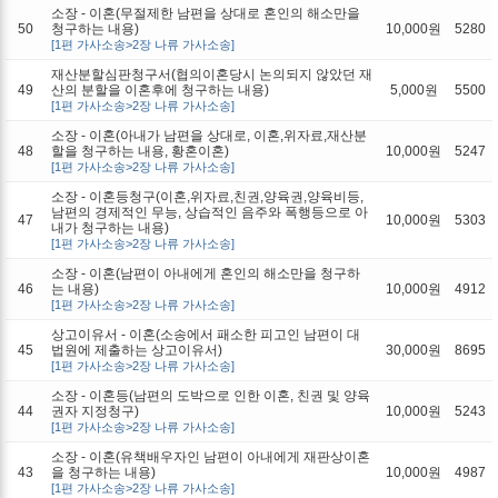
소장 - 이혼(무절제한 남편을 상대로 혼인의 해소만을
50
청구하는 내용)
10,000원
5280
[1편 가사소송>2장 나류 가사소송]
재산분할심판청구서(협의이혼당시 논의되지 않았던 재
49
산의 분할을 이혼후에 청구하는 내용)
5,000원
5500
[1편 가사소송>2장 나류 가사소송]
소장 - 이혼(아내가 남편을 상대로, 이혼,위자료,재산분
48
할을 청구하는 내용, 황혼이혼)
10,000원
5247
[1편 가사소송>2장 나류 가사소송]
소장 - 이혼등청구(이혼,위자료,친권,양육권,양육비등,
남편의 경제적인 무능, 상습적인 음주와 폭행등으로 아
47
10,000원
5303
내가 청구하는 내용)
[1편 가사소송>2장 나류 가사소송]
소장 - 이혼(남편이 아내에게 혼인의 해소만을 청구하
46
는 내용)
10,000원
4912
[1편 가사소송>2장 나류 가사소송]
상고이유서 - 이혼(소송에서 패소한 피고인 남편이 대
45
법원에 제출하는 상고이유서)
30,000원
8695
[1편 가사소송>2장 나류 가사소송]
소장 - 이혼등(남편의 도박으로 인한 이혼, 친권 및 양육
44
권자 지정청구)
10,000원
5243
[1편 가사소송>2장 나류 가사소송]
소장 - 이혼(유책배우자인 남편이 아내에게 재판상이혼
43
을 청구하는 내용)
10,000원
4987
[1편 가사소송>2장 나류 가사소송]