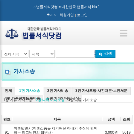
∴법률서식닷컴 = 대한민국 법률서식 No.1
Home
회원가입
로그인
검색
가사소송
전체
1편 가사소송
2편 가사비송
3편 가사조정·사전처분·보전처분
4편 가족관계등록비송
5편 기타양식및서식
1장 가류 가사소송
2장 나류 가사소송
3장 다류 가사소송
번호
제목
금액
조회
이혼답변서(이혼소송을 제기해온 아내의 주장에 반박
91
하는 피고남편의 답변서)
3,000원
5019