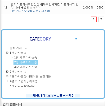
협의이혼의사확인신청서[부부당사자간 이혼의사의 합
42
치 아래 제출하는 서식)
2,000원
5506
[1편 가사소송>2장 나류 가사소송]
1
2
전체 카테고리
1편 가사소송
1장 가류 가사소송
2장 나류 가사소송
3장 다류 가사소송
2편 가사비송
3편 가사조정·사전처분·보전처분
4편 가족관계등록비송
5편 기타양식및서식
인기 법률서식