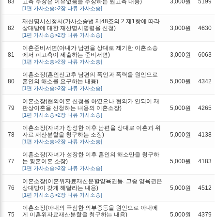
83
고측 주장은 이유없음을 주장하는 원고측 내용)
3,000원
5199
[1편 가사소송>2장 나류 가사소송]
재산명시신청서(가사소송법 제48조의 2 제1항에 따라
82
상대방에 대한 재산명시명령을 신청)
3,000원
4630
[1편 가사소송>2장 나류 가사소송]
이혼준비서면(아내가 남편을 상대로 제기한 이혼소송
81
에서 피고측이 제출하는 준비서면)
3,000원
6063
[1편 가사소송>2장 나류 가사소송]
이혼소장(혼인신고후 남편의 폭언과 폭력을 원인으로
80
혼인의 해소를 요구하는 내용)
5,000원
4342
[1편 가사소송>2장 나류 가사소송]
이혼소장(협의이혼 신청을 하였으나 협의가 안되어 재
79
판상이혼을 신청하는 내용의 이혼소장)
5,000원
4265
[1편 가사소송>2장 나류 가사소송]
이혼소장(자녀가 장성한 이후 남편을 상대로 이혼과 위
78
자료 재산분할을 청구하는 소장)
5,000원
4138
[1편 가사소송>2장 나류 가사소송]
이혼소장(자녀가 성장한 이후 혼인의 해소만을 청구하
77
는 황혼이혼 소장)
5,000원
4183
[1편 가사소송>2장 나류 가사소송]
이혼소장(이혼위자료재산분할양육권등. 그중 양육권은
76
상대방이 갖게 해달라는 내용)
5,000원
4512
[1편 가사소송>2장 나류 가사소송]
이혼소장(아내의 극심한 의부증등을 원인으로 아내에
75
게 이혼위자료재산분할을 청구하는 내용)
5,000원
4379